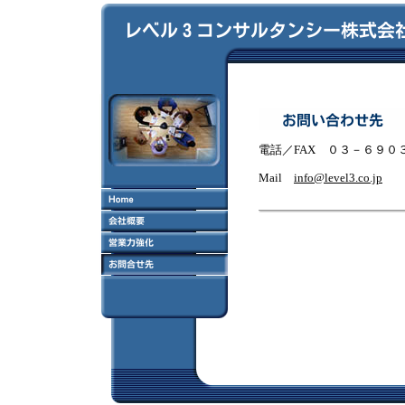
電話／FAX ０３－６９０
Mail
info@level3.co.jp